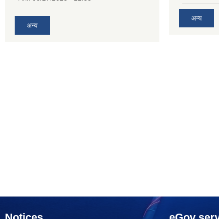
अन्य
अन्य
Notices
eGov serv