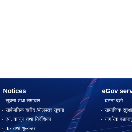
Notices
eGov serv
सूचना तथा समाचार
घटना दर्ता
सार्वजनिक खरीद /बोलपत्र सूचना
सामाजिक सुरक्ष
एन, कानुन तथा निर्देशिका
नागरिक वडापत्
कर तथा शुल्कहरु