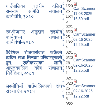
03/1
८
गाउँपालिका स्तरीय दलित
1/20
१/
CamScanner
समन्वय समिति संचालन
25 -
८
11-03-2025
कार्यविधि,२०८०
16:4
२
16.39.pdf
5
02/1
८
स्व-रोजगार अनुदान सहयोग
6/20
१/
CamScanner
कार्यक्रम संचालन
25 -
८
02-16-2025
कार्यविधी-२०८०
13:2
२
12.29.pdf
4
वैदेशिक रोजगारीबाट फर्केको
02/1
८
व्यक्ति तथा तिनका परिवारहरुको
6/20
१/
CamScanner
पुन: एकीकरणका लागि
25 -
८
02-16-2025
आपतकालिन कोष संचालन
13:0
२
12.25.pdf
निर्देशिका,२०८१
1
02/1
८
6/20
लक्ष्मीनियाँ गाउँपालिकाको संघ
१/
CamScanner
25 -
संस्था ऐन,२०८१
८
02-16-2025
12:5
२
12.22.pdf
5
05/2