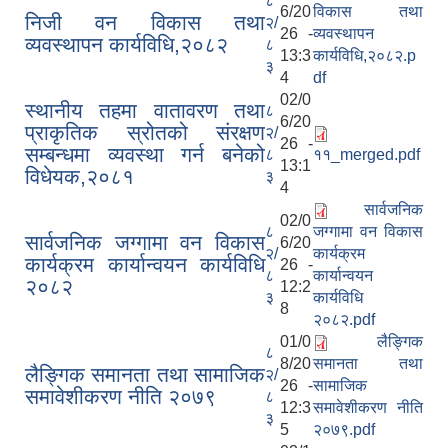
८
6/20
विकास तथा
निजी वन विकास तथा
२/
26 -
व्यवस्थापन
व्यवस्थापन कार्यविधि,२०८२
८
13:3
कार्यविधि,२०८२.p
३
4
df
02/0
स्थानीय तहमा वातावरण तथा
८
6/20
प्राकृतिक स्रोतको संरक्षण
२/
26 -
सम्बन्धमा व्यवस्था गर्न बनेको
८
११_merged.pdf
13:1
विधेयक,२०८१
३
4
सार्वजनिक
02/0
८
जग्गामा वन विकास
सार्वजनिक जग्गामा वन विकास
6/20
२/
कार्यक्रम
कार्यक्रम कार्यान्वयन कार्यविधि
26 -
८
कार्यान्वयन
२०८२
12:2
३
कार्यविधि
8
२०८२.pdf
01/0
लैङ्गिक
८
8/20
समानता तथा
लैङ्गिक समानता तथा सामाजिक
२/
26 -
सामाजिक
समावेशीकरण नीति २०७९
८
12:3
समावेशीकरण नीति
३
5
२०७९.pdf