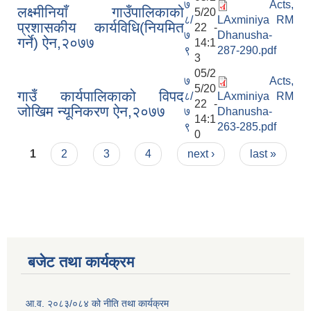
७
Acts,
लक्ष्मीनियाँ गाउँपालिकाको
5/20
८/
LAxminiya RM
प्रशासकीय कार्यविधि(नियमित
22 -
७
Dhanusha-
गर्ने) ऐन,२०७७
14:1
९
287-290.pdf
3
05/2
७
Acts,
5/20
गाउँ कार्यपालिकाको विपद
८/
LAxminiya RM
22 -
जोखिम न्यूनिकरण ऐन,२०७७
७
Dhanusha-
14:1
९
263-285.pdf
0
Pages
1
2
3
4
next ›
last »
बजेट तथा कार्यक्रम
आ.व. २०८३/०८४ को नीति तथा कार्यक्रम