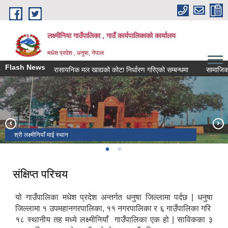
Skip to main content
लक्ष्मीनिया गाउँपालिका , गाउँ कार्यपालिकाको कार्यालय
मधेस प्रदेश , धनुषा, नेपाल
Flash News
रासायनिक मल खाद्यको कोटा निर्धारण गरिएको सम्बन्धमा
सामाजिक सुरक्
श्री लक्ष्मीनियाँ माई स्थान
नवनिर्वाचित जनप्रतिनिधिहरु
संक्षिप्त परिचय
यो गाउँपालिका मधेश प्रदेश अन्तर्गत धनुषा जिल्लामा पर्दछ | धनुषा
जिल्लामा १ उपमहानगरपालिका, ११ नगरपालिका र ६ गाउँपालिका गरि
१८ स्थानीय तह मध्ये लक्ष्मीनियाँ गाउँपालिका एक हो | साविकका ३