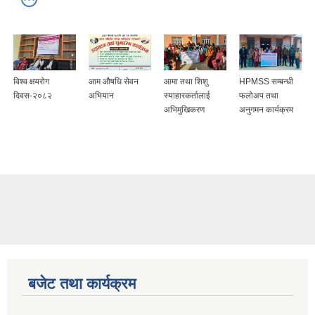
विश्व क्षयरोग
आम औषधि सेवन
आमा तथा शिशु
HPMSS सम्बन्धी
दिवस-२०८२
अभियान
स्याहारकर्तालाई
फलोअप तथा
अभिमुखिकरण
अनुगमन कार्यक्रम
बजेट तथा कार्यक्रम