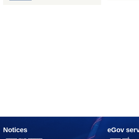
Notices
eGov serv